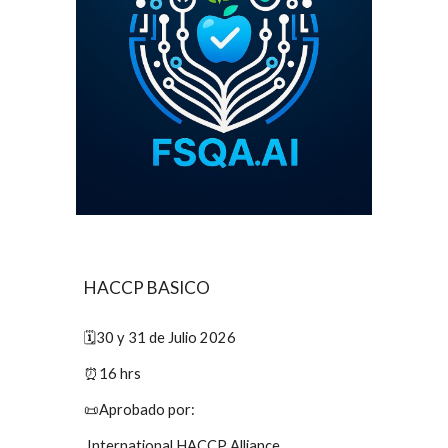
HACCP
BASICO
🗓️
30 y 31 de Julio 2026
⏰16 hrs
📜Aprobado por:
International HACCP Alliance